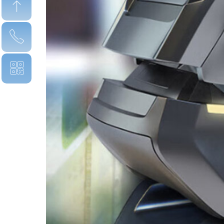
ꁸ
ꂅ
回到顶部
ꀥ
15359330993
微信二维码