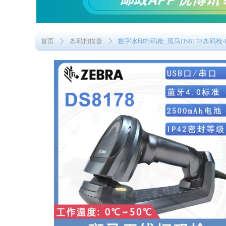
首页
条码扫描器
数字水印扫码枪_斑马DS8178条码枪-
ꄲ
ꄲ