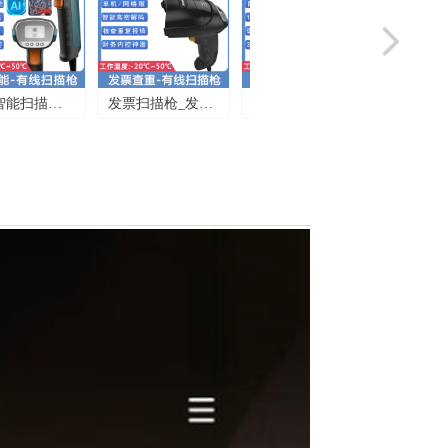
넲
发票扫描枪_发票
智能屏显扫描枪_
查重扫描枪_新大
语音扫码枪_东大
陆HR52HPT-单机
集成Lim灵雀-扫
版/网络版
描距离一米远