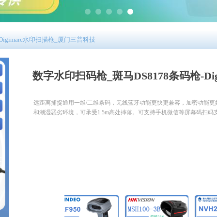
Digimarc水印扫描枪_厦门三普科技
数字水印扫码枪_斑马DS8178条码枪-D
远距离捕捉通用一维/二维条码，无线蓝牙功能更快更兼容，加密功能
和潮湿恶劣环境，可承受1.5m高处摔落。可支持手机微信等屏幕码扫