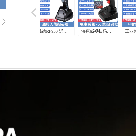
넳
ꁇ
超远距离扫码枪
带屏幕扫描枪_智
多功能扫码枪_冻
工业DMP码扫描
装针雕刻码扫描
民德RF950-通用
海康威视扫码枪-
工业智能扫描枪_
_21米内扫描枪_
能扫码枪_优博讯
库扫描枪_斑马
枪_优博讯K200-
枪_东集HS325DP-
无线扫码枪_多功
DS-MSH1003B无
新大陆NVH220-
斑马DS3678-ER货
S810-带扫描数据
DS3600-KD带数
有线扫码把枪_智
工业PCB表面穿孔
能条码扫描枪_厦
线有线_金属条码
智能AI训练扫码
架顶层条码枪
显示条码枪
字按键无线把枪
能双色可变光源
DPM码扫描枪
门三普科技
扫描枪设备
枪-厦门三普科技