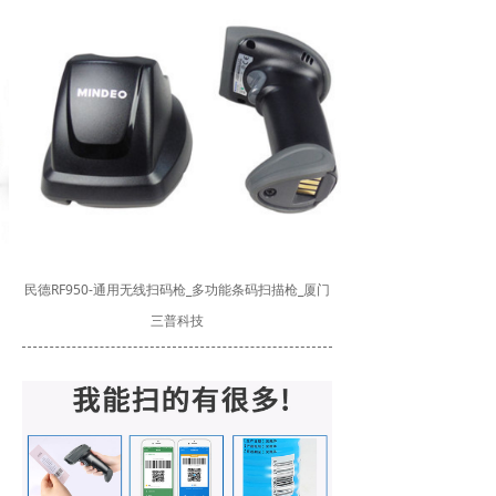
民德RF950-通用无线扫码枪_多功能条码扫描枪_厦门
三普科技