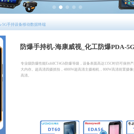
A-5G手持设备移动数据终端
防爆手持机-海康威视_化工防爆PDA-
专业级防爆性能ExibllCT4Gb防爆等级，设备表面高达135C时仍可保持
大内存。超高清四摄抓拍，4800W超高清主摄相机，800W高清前置摄
高清。