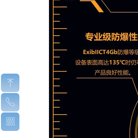
ꁸ
ꂅ
回到顶部
ꀥ
15359330993