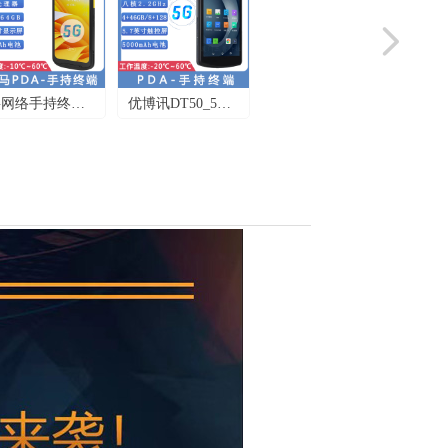
넲
DT50_5G
优博讯DT50-防爆
WIFI6手持终端_
终端PDA扫
手持终端_绝缘防
优博讯DT60-超高
备_智能5G移
静电PDA-化学防
三防性能_WIFI6
据终端
爆手持终端
企业智能终端