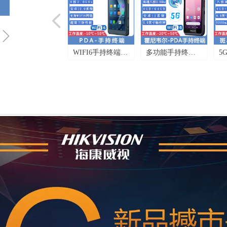
넳
ꁇ
多功能手持终端_
5G网络手持终端_
优博讯
霍尼韦尔EDA56-
斑马TN28-毫米级
手持
高端5G+WIFI6智
延迟_PDA移动手
码设
能数据终端
持数据终端
动数