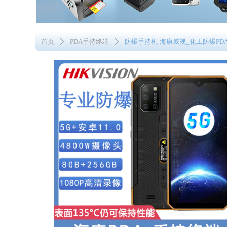
首页
PDA手持终端
防爆手持机-海康威视_化工防爆PD
ꄲ
ꄲ