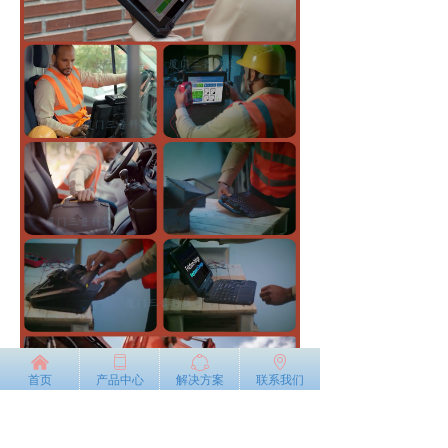
낀
ꀆ
ꁢ
ꄹ
首页
产品中心
解决方案
联系我们