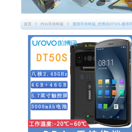
首页
PDA手持终端
通用手持终端_优博讯DT50S-通用
ꄲ
ꄲ