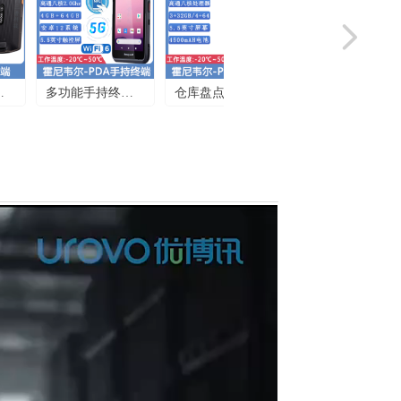
넲
_
仓库盘点手持终
企业级手持终端_
-
端_霍尼韦尔
优博讯DT50X-智
智
EDA52-货物盘点
能NFC模块PDA_
PDA_移动手持机
企业级手持机