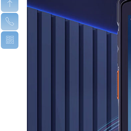
ꁸ
ꂅ
回到顶部
ꀥ
15359330993
微信二维码