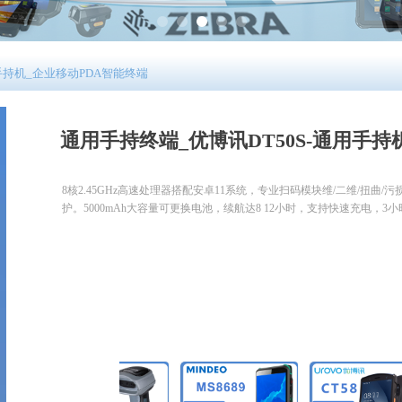
手持机_企业移动PDA智能终端
通用手持终端_优博讯DT50S-通用手持
8核2.45GHz高速处理器搭配安卓11系统，专业扫码模块维/二维/扭曲/污
护。5000mAh大容量可更换电池，续航达8 12小时，支持快速充电，