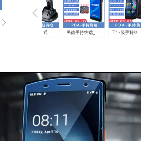
넳
ꁇ
斑马TC21 TC26
超市手持终端_斑
5G网络手持终端_
零售盘点手持终
民德RF950-通用
穿戴指环终端_斑
民德手持终端_民
工业级手持终端_
多功能手持终端
数据采集器二维
马TC52X/57X-工
斑马TN28-毫米级
端_霍尼韦尔
无线扫码枪_多功
马WS50-触控指环
德MS8689-长焦
优博讯CT58-工业
霍尼韦尔EDA56
条码盘点机手持
业坚固耐用PDA_
延迟_PDA移动手
Eda51K-仓储物流
能条码扫描枪_厦
PDA_智能手背佩
+广角PDA_智能
移动智能数据终
高端5G+WIFI6
终端PDA安卓系
百货盘点机
持数据终端
PDA按键盘点机
门三普科技
戴数据终端
运维安全管理
端PDA手持机
能数据终端
统4G