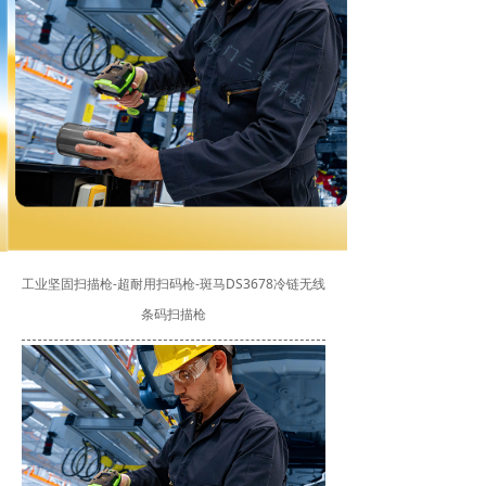
工业坚固扫描枪-超耐用扫码枪-斑马DS3678冷链无线
条码扫描枪