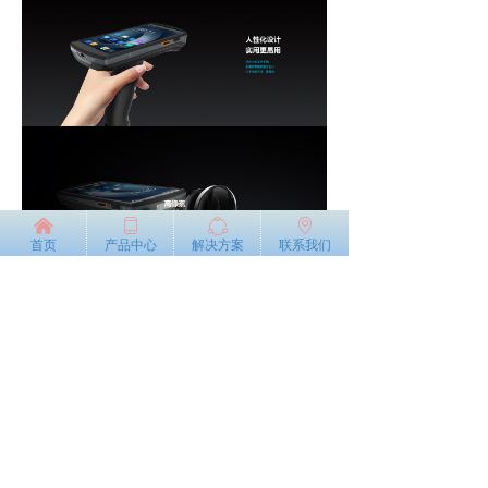
낀
ꀆ
ꁢ
ꄹ
首页
产品中心
解决方案
联系我们