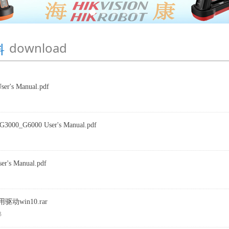
download
料
ser's Manual.pdf
G3000_G6000 User's Manual.pdf
er's Manual.pdf
驱动win10.rar
B